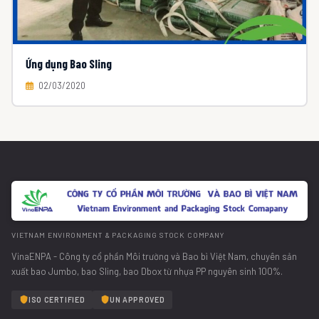
Ứng dụng Bao Sling
02/03/2020
VIETNAM ENVIRONMENT & PACKAGING STOCK COMPANY
VinaENPA - Công ty cổ phần Môi trường và Bao bì Việt Nam, chuyên sản
xuất bao Jumbo, bao Sling, bao Dbox từ nhựa PP nguyên sinh 100%.
ISO CERTIFIED
UN APPROVED