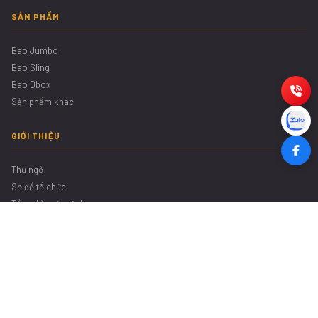
SẢN PHẨM
Bao Jumbo
Bao Sling
Bao Dbox
Sản phẩm khác
GIỚI THIỆU
Thư ngỏ
Sơ đồ tổ chức
Tầm nhìn sứ mệnh
Giá trị cốt lõi
LIÊN HỆ
0975 746 416
vinaenpa@gmail.com