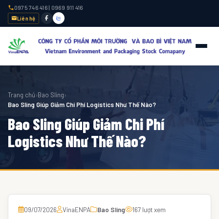
0975 746 416
|
0969 911 416
Liên hệ
Trang chủ
›
Bao Sling
›
Bao Sling Giúp Giảm Chi Phí Logistics Như Thế Nào?
Bao Sling Giúp Giảm Chi Phí
Logistics Như Thế Nào?
09/07/2026
VinaENPA
Bao Sling
167 lượt xem