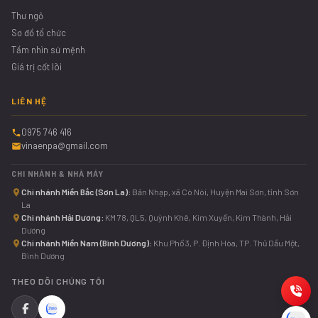
Thư ngỏ
Sơ đồ tổ chức
Tầm nhìn sứ mệnh
Giá trị cốt lõi
LIÊN HỆ
0975 746 416
vinaenpa@gmail.com
CHI NHÁNH & NHÀ MÁY
Chi nhánh Miền Bắc (Sơn La):
Bản Nhạp, xã Cò Nòi, Huyện Mai Sơn, tỉnh Sơn
La
Chi nhánh Hải Dương:
KM 78, QL5, Quỳnh Khê, Kim Xuyến, Kim Thành, Hải
Dương
Chi nhánh Miền Nam (Bình Dương):
Khu Phố 3, P. Định Hòa, TP. Thủ Dầu Một,
Bình Dương
THEO DÕI CHÚNG TÔI