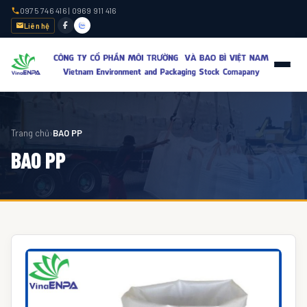
0975 746 416
|
0969 911 416
Liên hệ
Trang chủ
›
BAO PP
BAO PP