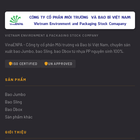
VIETNAM ENVIRONMENT & PACKAGING STOCK COMPANY
VinaENPA - Công ty cổ phần Môi trường và Bao bì Việt Nam, chuyên sản
xuất bao Jumbo, bao Sling, bao Dbox từ nhựa PP nguyên sinh 100%.
ISO CERTIFIED
UN APPROVED
SẢN PHẨM
Bao Jumbo
Bao Sling
Bao Dbox
Sản phẩm khác
GIỚI THIỆU