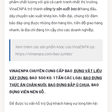
phẩm chất lượng với giá cả cạnh tranh nhất thị trường.
VinaENPA trở thành
công ty sản xuất bao bì
hàng đầu,
dây chuyền sản xuất khép kín, hiện đại, chúng tôi đảm
bảo đáp ứng được những đơn hàng lớn, tiến độ giao hàng
nhanh, là địa chỉ đáng tin cậy cho các doanh nghiệp.
Xem thêm các sản phẩm khác của VinaENPA tại:
https://vinaenpa.com/bao-jumbo/
VINAENPA CHUYÊN CUNG CẤP BAO
ĐỰNG VẬT LIỆU
XÂY DỰNG
, BAO 500 KG. 1 TẤN CÁC LOẠI,
BAO ĐỰNG
THỨC ĂN CHĂN NUÔI.
BAO ĐỰNG BẮP Ủ CHUA
, BAO
ĐỰNG VIÊN NÉN GỖ..
Để được tư vấn hỗ trợ Quý khách hàng vui lòng liên hệ: