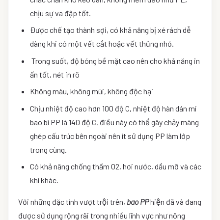
chịu sự va đập tốt.
Được chế tạo thành sợi, có khả năng bị xé rách dễ
dàng khi có một vết cắt hoặc vết thủng nhỏ.
Trong suốt, độ bóng bề mặt cao nên cho khả năng in
ấn tốt, nét in rõ
Không màu, không mùi, không độc hại
Chịu nhiệt độ cao hơn 100 độ C, nhiệt độ hàn dán mí
bao bì PP là 140 độ C, điều này có thể gây chảy màng
ghép cấu trúc bên ngoài nên ít sử dụng PP làm lớp
trong cùng.
Có khả năng chống thấm O2, hơi nước, dầu mỡ và các
khí khác.
Với những đặc tính vượt trội trên,
bao PP
hiện đã và đang
được sử dụng rộng rãi trong nhiều lĩnh vực như nông