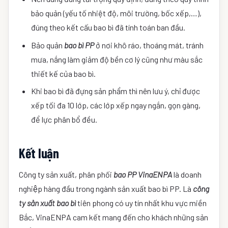
bảo quản (yếu tố nhiệt độ, môi trường, bốc xếp,…),
đúng theo kết cấu bao bì đã tính toán ban đầu.
Bảo quản
bao bì PP
ở nơi khô ráo, thoáng mát, tránh
mưa, nắng làm giảm độ bền cơ lý cũng như màu sắc
thiết kế của bao bì.
Khi bao bì đã đựng sản phẩm thì nên lưu ý, chỉ được
xếp tối đa 10 lớp, các lớp xếp ngay ngắn, gọn gàng,
để lực phân bổ đều.
Kết luận
Công ty sản xuất, phân phối
bao PP VinaENPA
là doanh
nghiệp hàng đầu trong ngành sản xuất bao bì PP. Là
công
ty sản xuất bao bì
tiên phong có uy tín nhất khu vực miền
Bắc, VinaENPA cam kết mang đến cho khách những sản