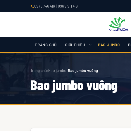
0975 746 416
|
0969 911 416
TRANG CHỦ
GIỚI THIỆU
BAO JUMBO
B
Trang chủ
›
Bao jumbo
›
Bao jumbo vuông
Bao jumbo vuông