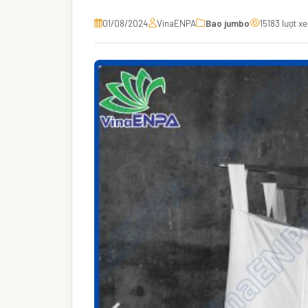
01/08/2024
VinaENPA
Bao jumbo
15183 lượt x