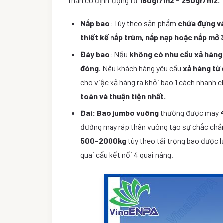
thân có định lượng từ
160gr/m2 - 250gr/m2.
Nắp bao:
Tùy theo sản phẩm
chứa đựng v
thiết kế
nắp trùm
,
nắp nạp
hoặc
nắp mở 
Đáy bao:
Nếu
không có nhu cầu xả hàng 
đóng
. Nếu khách hàng yêu cầu
xả hàng từ
cho việc xả hàng ra khỏi bao 1 cách nhanh 
toàn và thuận tiện nhất.
Đai:
Bao jumbo vuông
thường được may
đường may ráp thân vuông tạo sự chắc chắn 
500-2000kg
tùy theo tải trọng bao được 
quai cẩu kết nối 4 quai nâng.