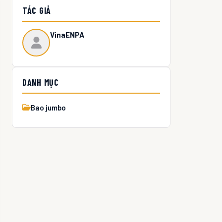
TÁC GIẢ
VinaENPA
DANH MỤC
Bao jumbo