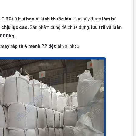
, FIBC
) là loại
bao bì kích thước lớn.
Bao này được
làm từ
 chịu lực cao.
Sản phẩm dùng để chứa đựng,
lưu trữ và luân
2000kg
.
c
may ráp từ 4 manh PP dệt
lại với nhau.