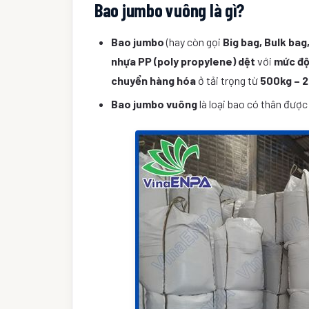
Bao jumbo vuông là gì?
Bao jumbo
(hay còn gọi
Big bag, Bulk bag
nhựa PP (poly propylene) dệt
với
mức
độ
chuyển hàng hóa
ở tải trọng từ
500kg – 
Bao jumbo vuông
là loại bao có thân đượ