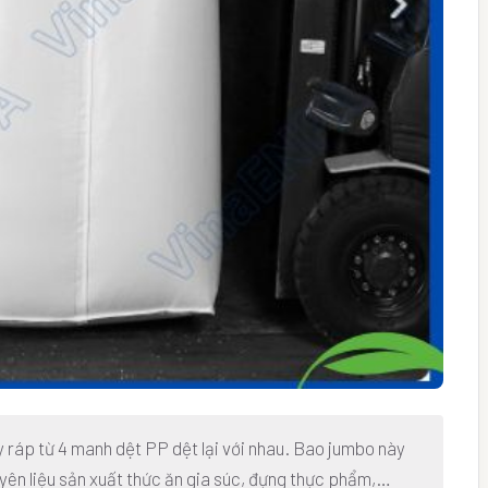
ráp từ 4 manh dệt PP dệt lại với nhau. Bao jumbo này
yên liệu sản xuất thức ăn gia súc, đựng thực phẩm,…