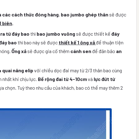
à các cách thức đóng hàng
,
bao jumbo ghép thân
sẽ được
3 biên
.
ra từ đáy bao
thì
bao jumbo vuông
sẽ được thiết kế
đáy
 đáy bao
thì bao này sẽ được
thiết kế 1 ông xả
để thuận tiện
chóng.
Ống xả
sẽ được gia cố thêm
cánh sen
để đản bảo
an
4 quai nâng elip
với chiều dọc đai may từ 2/3 thân bao cùng
nhất khi chịu lực.
Bề rộng đai từ
4-10cm
và
lực đứt từ
lựa chọn. Tuỳ theo nhu cầu của khách, bao có thể may thêm 2