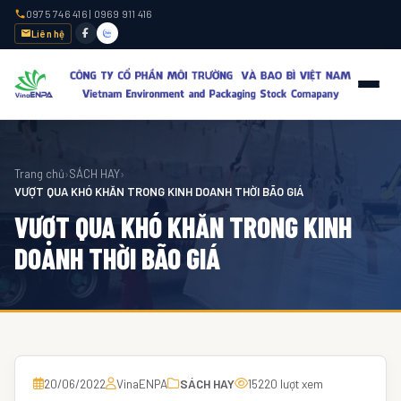
0975 746 416
|
0969 911 416
Liên hệ
Trang chủ
›
SÁCH HAY
›
VƯỢT QUA KHÓ KHĂN TRONG KINH DOANH THỜI BÃO GIÁ
VƯỢT QUA KHÓ KHĂN TRONG KINH
DOANH THỜI BÃO GIÁ
20/06/2022
VinaENPA
SÁCH HAY
15220 lượt xem