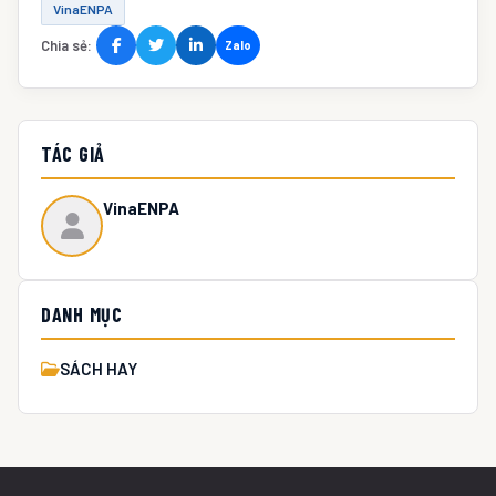
VinaENPA
Chia sẻ:
Zalo
TÁC GIẢ
VinaENPA
DANH MỤC
SÁCH HAY