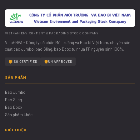
VIETNAM ENVIRONMENT & PACKAGING STOCK COMPANY
VinaENPA - Công ty cổ phần Môi trường và Bao bì Việt Nam, chuyên sản
xuất bao Jumbo, bao Sling, bao Dbox từ nhựa PP nguyên sinh 100%.
ISO CERTIFIED
UN APPROVED
SẢN PHẨM
Bao Jumbo
Bao Sling
Bao Dbox
Sản phẩm khác
GIỚI THIỆU