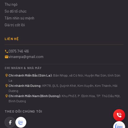
Thư ngỏ
Sơ đồ tổ chức
Tầm nhìn sứ mệnh
Giá trị cốt lõi
LIÊN HỆ
0975 746 416
vinaenpa@gmail.com
CHI NHÁNH & NHÀ MÁY
Chi nhánh Miền Bắc (Sơn La):
Bản Nhạp, xã Cò Nòi, Huyện Mai Sơn, tỉnh Sơn
La
Chi nhánh Hải Dương:
KM 78, QL5, Quỳnh Khê, Kim Xuyến, Kim Thành, Hải
Dương
Chi nhánh Miền Nam (Bình Dương):
Khu Phố 3, P. Định Hòa, TP. Thủ Dầu Một,
Bình Dương
THEO DÕI CHÚNG TÔI