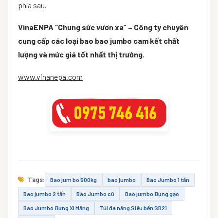
phía sau.
VinaENPA “Chung sức vươn xa” – Công ty chuyên
cung cấp các loại bao bao jumbo cam kết chất
lượng và mức giá tốt nhất thị trường.
www.vinanepa.com
Tags:
Bao jum bo 500kg
bao jumbo
Bao Jumbo 1 tấn
Bao jumbo 2 tấn
Bao Jumbo cũ
Bao jumbo Đựng gạo
Bao Jumbo Đựng Xi Măng
Túi đa năng Siêu bền SB21