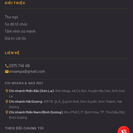
GIỚI THIỆU
Thư ngỏ
Sơ đồ tổ chức
Tầm nhìn sứ mệnh
Giá trị cốt lõi
LIÊN HỆ
0975 746 416
vinaenpa@gmail.com
CHI NHÁNH & NHÀ MÁY
Chi nhánh Miền Bắc (Sơn La):
Bản Nhạp, xã Cò Nòi, Huyện Mai Sơn, tỉnh Sơn
La
Chi nhánh Hải Dương:
KM 78, QL5, Quỳnh Khê, Kim Xuyến, Kim Thành, Hải
Dương
Chi nhánh Miền Nam (Bình Dương):
Khu Phố 3, P. Định Hòa, TP. Thủ Dầu Một,
Bình Dương
THEO DÕI CHÚNG TÔI