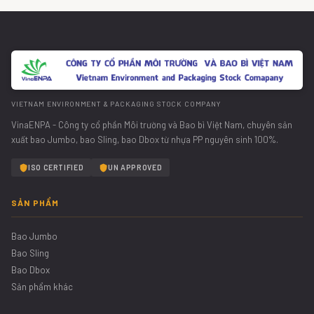
VIETNAM ENVIRONMENT & PACKAGING STOCK COMPANY
VinaENPA - Công ty cổ phần Môi trường và Bao bì Việt Nam, chuyên sản
xuất bao Jumbo, bao Sling, bao Dbox từ nhựa PP nguyên sinh 100%.
ISO CERTIFIED
UN APPROVED
SẢN PHẨM
Bao Jumbo
Bao Sling
Bao Dbox
Sản phẩm khác