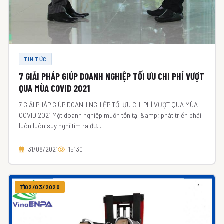
TIN TỨC
7 GIẢI PHÁP GIÚP DOANH NGHIỆP TỐI ƯU CHI PHÍ VƯỢT
QUA MÙA COVID 2021
7 GIẢI PHÁP GIÚP DOANH NGHIỆP TỐI ƯU CHI PHÍ VƯỢT QUA MÙA
COVID 2021 Một doanh nghiệp muốn tồn tại &amp; phát triển phải
luôn luôn suy nghĩ tìm ra đư...
31/08/2021
15130
02/03/2020