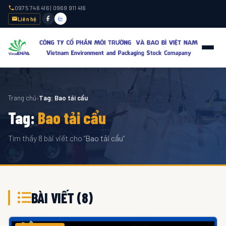
0975 746 416
|
0969 911 416
Liên hệ
Trang chủ
›
Tag: Bao tải cẩu
Tag:
Bao tải cẩu
Tìm thấy 8 bài viết cho "
Bao tải cẩu
"
BÀI VIẾT (8)