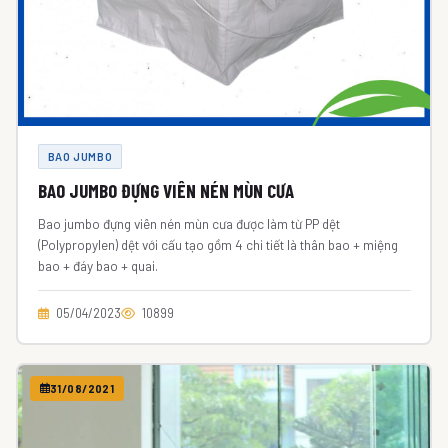
BAO JUMBO
BAO JUMBO ĐỰNG VIÊN NÉN MÙN CƯA
Bao jumbo đựng viên nén mùn cưa được làm từ PP dệt
(Polypropylen) dệt với cấu tạo gồm 4 chi tiết là thân bao + miệng
bao + đáy bao + quai.
05/04/2023
10899
31/08/2021