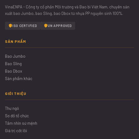
VinaENPA - Công ty cổ phần Môi trường và Bao bì Việt Nam, chuyên sản
xuất bao Jumbo, bao Sling, bao Dbox từ nhựa PP nguyên sinh 100%.
ISO CERTIFIED
UN APPROVED
SẢN PHẨM
Bao Jumbo
Bao Sling
Bao Dbox
Sản phẩm khác
GIỚI THIỆU
Thư ngỏ
Sơ đồ tổ chức
Tầm nhìn sứ mệnh
Giá trị cốt lõi