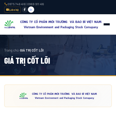
0975 746 416
|
0969 911 416
Liên hệ
Trang chủ
›
GIÁ TRỊ CỐT LÕI
GIÁ TRỊ CỐT LÕI