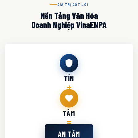
GIÁ TRỊ CỐT LÕI
Nền Tảng Văn Hóa
Doanh Nghiệp VinaENPA
TÍN
+
TÂM
=
AN TÂM