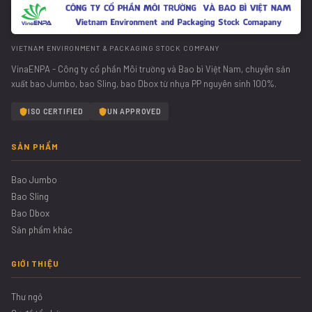
VIETNAM ENVIRONMENT & PACKAGING STOCK COMPANY
VinaENPA - Công ty cổ phần Môi trường và Bao bì Việt Nam, chuyên sản
xuất bao Jumbo, bao Sling, bao Dbox từ nhựa PP nguyên sinh 100%.
ISO CERTIFIED
UN APPROVED
SẢN PHẨM
Bao Jumbo
Bao Sling
Bao Dbox
Sản phẩm khác
GIỚI THIỆU
Thư ngỏ