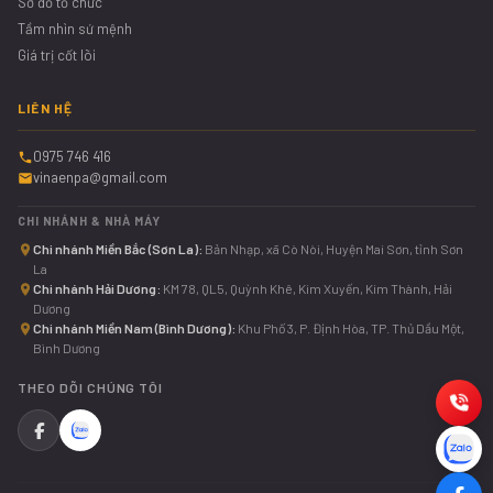
Sơ đồ tổ chức
Tầm nhìn sứ mệnh
Giá trị cốt lõi
LIÊN HỆ
0975 746 416
vinaenpa@gmail.com
CHI NHÁNH & NHÀ MÁY
Chi nhánh Miền Bắc (Sơn La):
Bản Nhạp, xã Cò Nòi, Huyện Mai Sơn, tỉnh Sơn
La
Chi nhánh Hải Dương:
KM 78, QL5, Quỳnh Khê, Kim Xuyến, Kim Thành, Hải
Dương
Chi nhánh Miền Nam (Bình Dương):
Khu Phố 3, P. Định Hòa, TP. Thủ Dầu Một,
Bình Dương
THEO DÕI CHÚNG TÔI